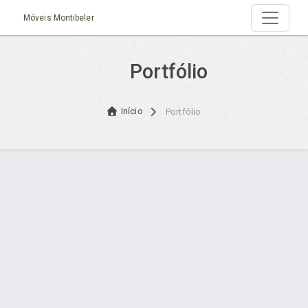
Móveis Montibeler
Portfólio
Início
Portfólio
Desenvolvido por Poly Design
Cubo Guia -
www.cuboguia.com.br - Desenvolvimento de Sites e
Sistemas para WEB.
© 2026 ®
Política de Cookies