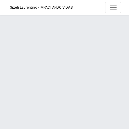
Gizeli Laurentino - IMPACTANDO VIDAS
Serviço > Motivos Para Usar Óleos
Essenciais
Início
Serviço