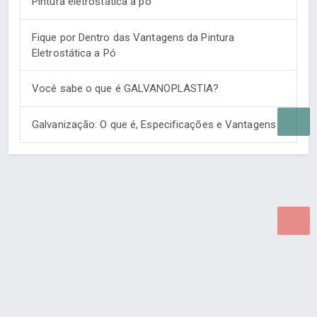
Pintura eletrostática a pó
Fique por Dentro das Vantagens da Pintura
Eletrostática a Pó
Você sabe o que é GALVANOPLASTIA?
Galvanização: O que é, Especificações e Vantagens
Desenvolvido por Poly Design
Cubo Guia -
www.cuboguia.com.br - Desenvolvimento de Sites e
Sistemas para WEB.
© 2026 ®
Política de Cookies