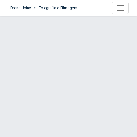
Drone Joinville - Fotografia e Filmagem
Serviço > Mapeamento e Inspeção
Empresarial
Início
Serviço