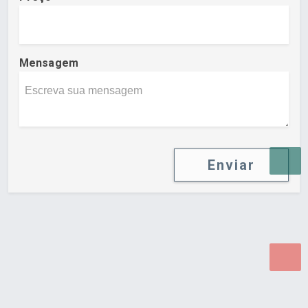
Mensagem
Enviar
Desenvolvido por Poly Design
Cubo Guia -
www.cuboguia.com.br - Desenvolvimento de Sites e
Sistemas para WEB.
© 2026 ®
Política de Cookies