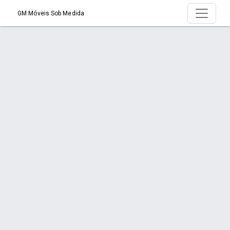
GM Móveis Sob Medida
Página > GM Móveis Sob Medida em
Joinville: funcionalidade, estilo e
aproveitamento de espaço
Início
Página