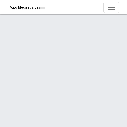
Auto Mecânica Lavrini
Serviço > Motor
Início
Serviço