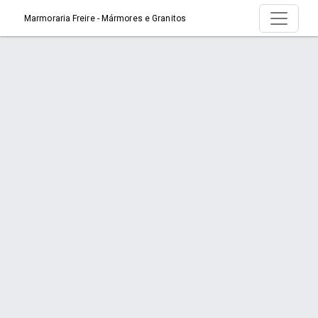
Marmoraria Freire - Mármores e Granitos
Serviço > Banheiros
Início
Serviço