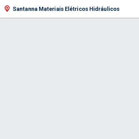
Santanna Materiais Elétricos Hidráulicos
Produto > Arandela Aço 2 Fachos