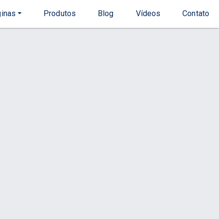
inas
Produtos
Blog
Vídeos
Contato
Início
Produto
 Vidro
s
Contato