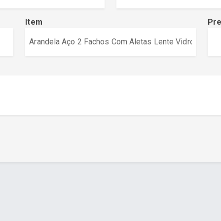
Item
Pr
a - www.cuboguia.com.br - Desenvolvimento de Sites e Sistem