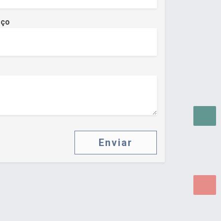
eço
Enviar
as para WEB.
© 2026 ®
Política de Cookies