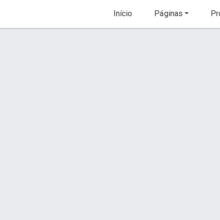
Início
Páginas
Pr
o Óleo?
Está na Hora de Trocar o Óleo?
Descrição