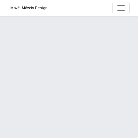
Movél Móveis Design
Página > Estofados Sob Medida
Início
Página