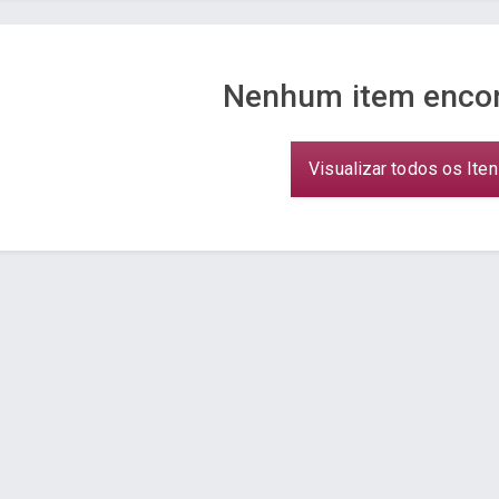
Nenhum item encon
Visualizar todos os Ite
a - www.cuboguia.com.br - Desenvolvimento de Sites e Sistem