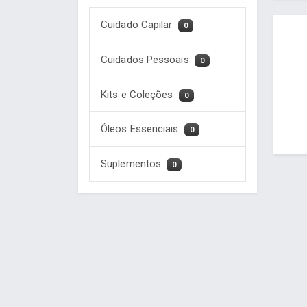
Cuidado Capilar
0
Cuidados Pessoais
0
Kits e Coleções
0
Óleos Essenciais
0
Suplementos
0
Desenvolvido por Poly Design
Cubo Gui