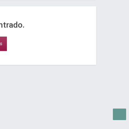
trado.
ns
as para WEB.
© 2026 ®
Política de Cookies