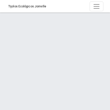
Tijolos Ecológicos Joinville
Produto > Padronização nos Tijolos
Ecológicos
Início
Produto