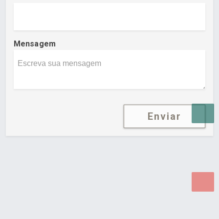
Mensagem
Enviar
Desenvolvido por Poly Design
Cubo Guia -
www.cuboguia.com.br - Desenvolvimento de Sites e
Sistemas para WEB.
© 2026 ®
Política de Cookies