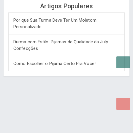
Artigos Populares
Por que Sua Turma Deve Ter Um Moletom
Personalizado
Durma com Estilo: Pijamas de Qualidade da July
Confecções
Como Escolher o Pijama Certo Pra Você!
Desenvolvido por Poly Design
Cubo Guia -
www.cuboguia.com.br - Desenvolvimento de Sites e
Sistemas para WEB.
© 2026 ®
Política de Cookies