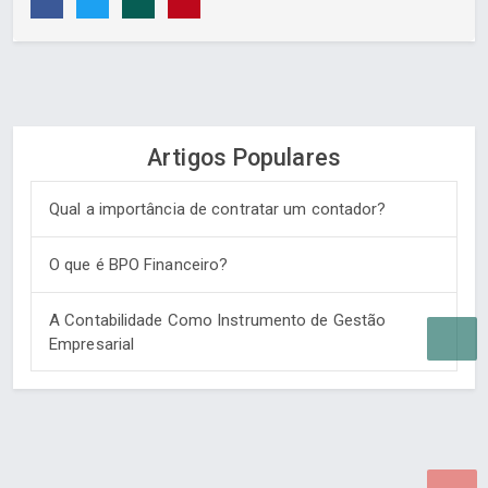
Artigos Populares
Qual a importância de contratar um contador?
O que é BPO Financeiro?
A Contabilidade Como Instrumento de Gestão
Empresarial
Desenvolvido por Poly Design
Cubo Guia -
www.cuboguia.com.br - Desenvolvimento de Sites e