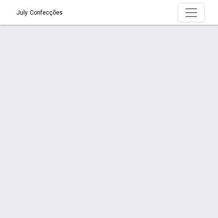
July Confecções
Página > Pijamas Personalizados em
Joinville é na July Confecções!
Início
Página