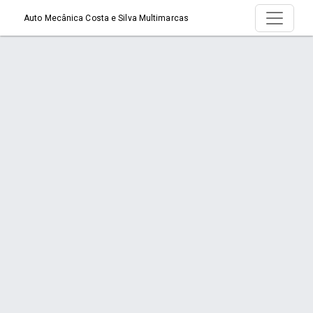
Auto Mecânica Costa e Silva Multimarcas
Serviço > Baterias
Início
Serviço