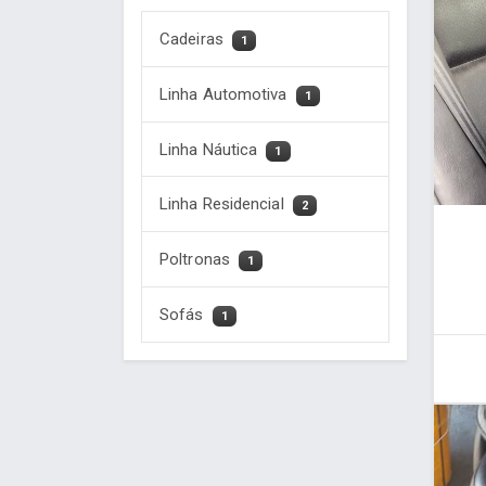
Cadeiras
1
Linha Automotiva
1
Linha Náutica
1
Linha Residencial
2
Poltronas
1
Sofás
1