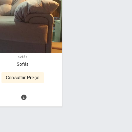
Sofás
Sofás
Consultar Preço
a - www.cuboguia.com.br - Desenvolvimento de Sites e Sistem