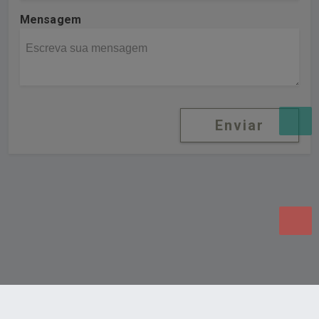
Mensagem
Enviar
Desenvolvido por Poly Design
Cubo Guia -
www.cuboguia.com.br - Desenvolvimento de Sites e
Sistemas para WEB.
© 2026 ®
Política de Cookies