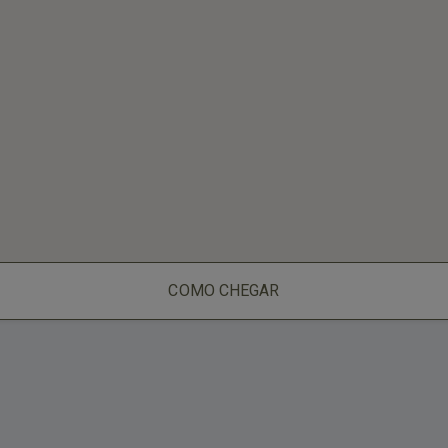
COMO CHEGAR
a - www.cuboguia.com.br - Desenvolvimento de Sites e Sistem