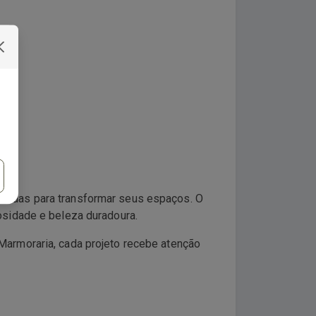
izadas para transformar seus espaços. O
osidade e beleza duradoura.
armoraria, cada projeto recebe atenção