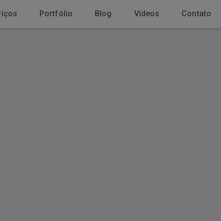
viços
Portfólio
Blog
Vídeos
Contato
Início
Página
ina
Contato