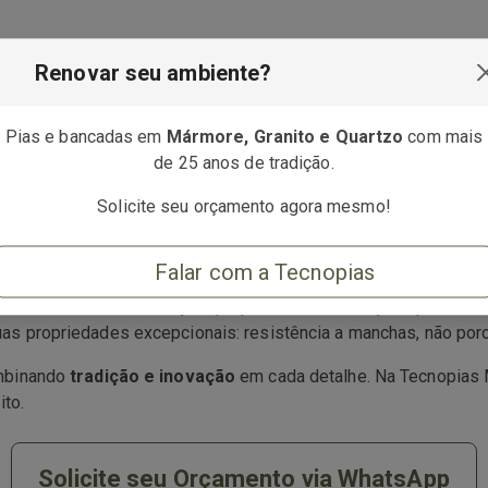
Renovar seu ambiente?
Pias e bancadas em
Mármore, Granito e Quartzo
com mais
de 25 anos de tradição.
anito
Solicite seu orçamento agora mesmo!
Catarina
, incluindo:
ampo Alegre, Garuva, São Bento do Sul e região
Falar com a Tecnopias
rabilidade e sofisticação
, proporcionando soluções personal
as propriedades excepcionais: resistência a manchas, não por
ombinando
tradição e inovação
em cada detalhe. Na Tecnopias M
ito.
Solicite seu Orçamento via WhatsApp