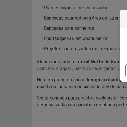
• Pias esculpidas personalizadas
• Bancadas gourmet para área de lazer
• Bancadas para banheiros
• Churrasqueiras em pedra natural
• Projetos customizados em mármore e gr
Atendemos todo o
Litoral Norte de Santa 
Joinville, Araquari, Barra Velha, Piçarras, C
Nossos produtos unem
design arrojado, du
quartzo
é nossa especialidade devido às su
Conte conosco para projetos exclusivos, c
personalizada para garantir o resultado perfe