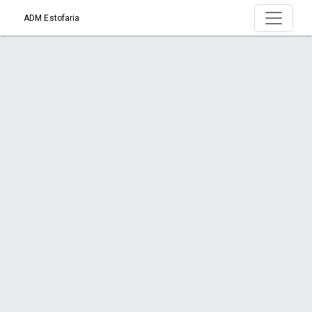
ADM Estofaria
Serviço > Linha Náutica
Início
Serviço