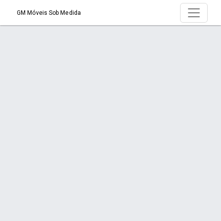
GM Móveis Sob Medida
Produto > Escritórios
Início
Produto