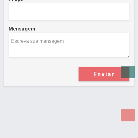
Mensagem
Enviar
Desenvolvido por Poly Design
Cubo Guia -
www.cuboguia.com.br - Desenvolvimento de Sites e
Sistemas para WEB.
© 2026 ®
Política de Cookies