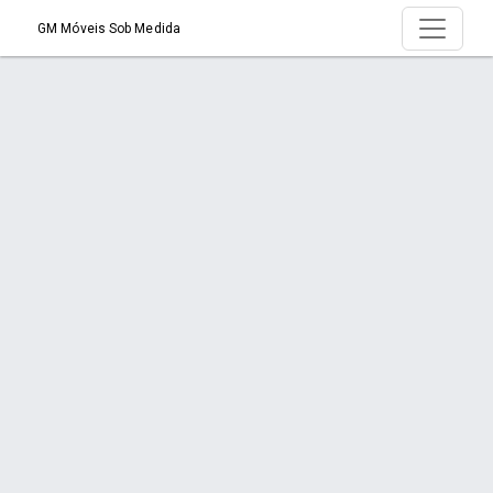
GM Móveis Sob Medida
Produto > Móveis Comerciais
Início
Produto