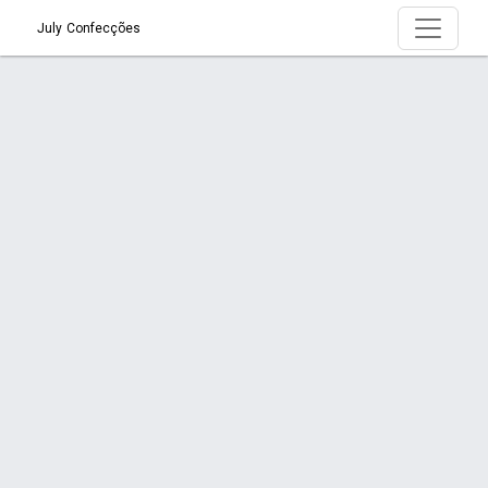
July Confecções
Serviço > Jalecos
Início
Serviço