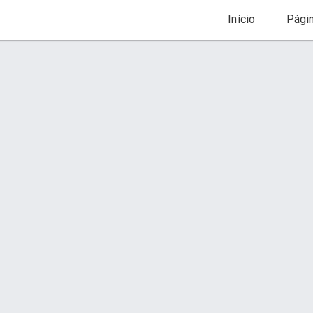
Início
Pági
cio
Produtos
Categoria - UNIFORMES ESCOLARES