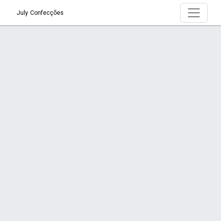
July Confecções
Produtos
Início
Produtos