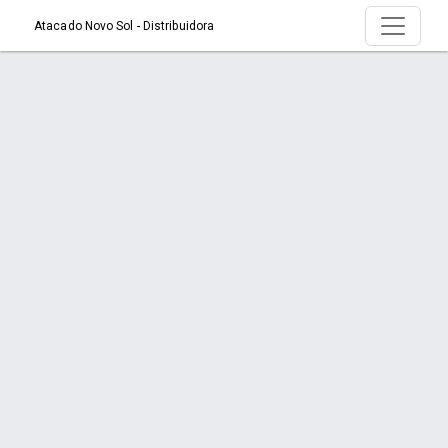
Atacado Novo Sol - Distribuidora
Produto > ABRAC. NYLON 3.6mmx250mm
C/20un BFH2473 BRC
Início
Produto