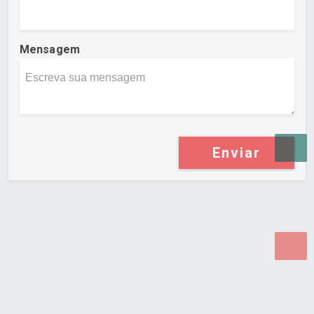
Mensagem
Enviar
Desenvolvido por Poly Design
Cubo Guia -
www.cuboguia.com.br - Desenvolvimento de Sites e
Sistemas para WEB.
© 2026 ®
Política de Cookies