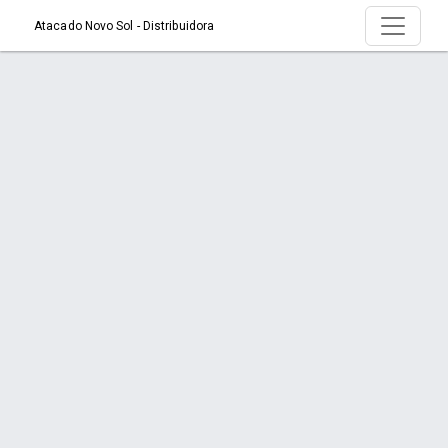
Atacado Novo Sol - Distribuidora
Produto > AC CABO C P/IPHONE 27W 1m
Início
Produto