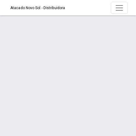
Atacado Novo Sol - Distribuidora
Produto > AC APARADOR DE PELOS
PROFISSIONAL U-771
Início
Produto