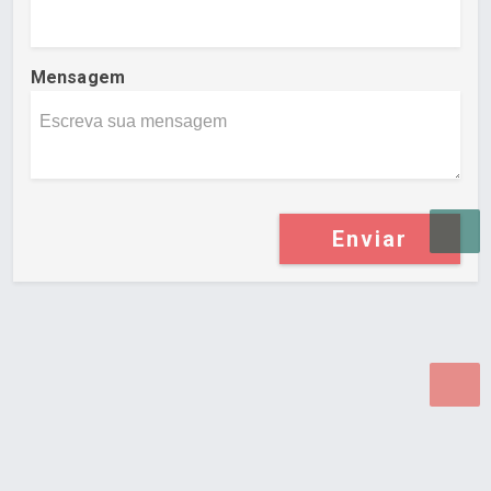
Mensagem
Enviar
Desenvolvido por Poly Design
Cubo Guia -
www.cuboguia.com.br - Desenvolvimento de Sites e
Sistemas para WEB.
© 2026 ®
Política de Cookies