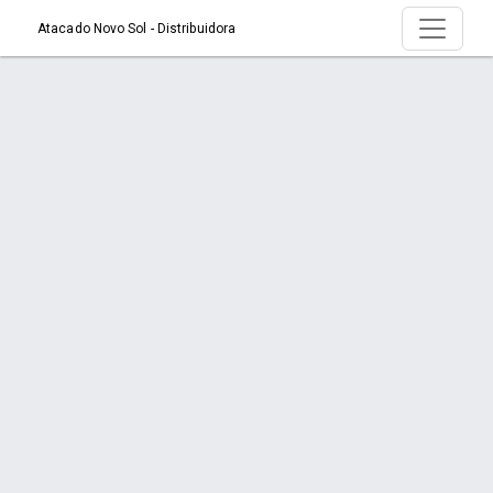
Atacado Novo Sol - Distribuidora
Produto > ABRIDOR COMBINADO PEQ INOX
CARTELA COM 1
Início
Produto