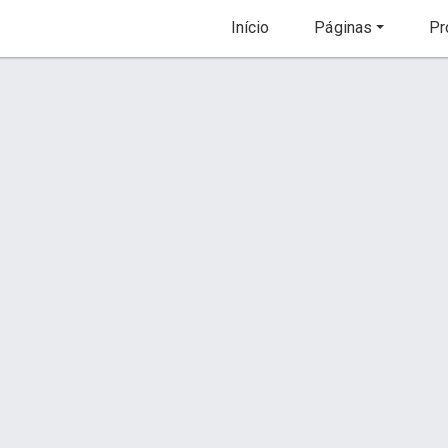
Início
Páginas
Pr
ille
Apresuntado 400g Braville
Orçamento via WhatsApp
Conta