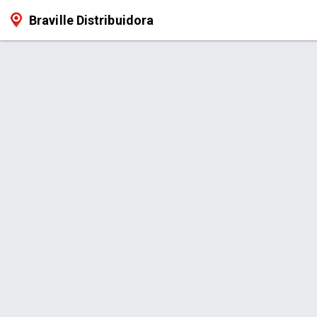
Braville Distribuidora
Produto > Apresuntado 400g Brav