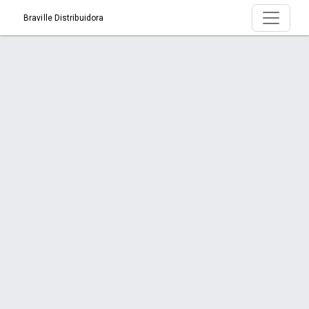
Braville Distribuidora
Produto > Batata Palha 80g
Início
Produto